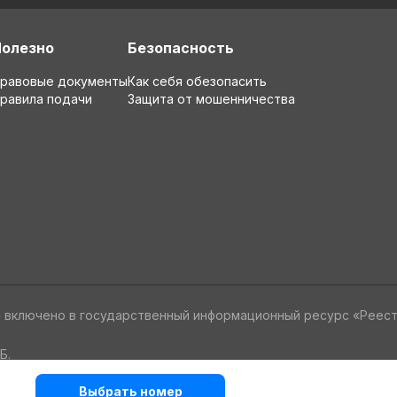
Полезно
Безопасность
равовые документы
Как себя обезопасить
равила подачи
Защита от мошенничества
» включено в государственный информационный ресурс «Реес
Б.
Выбрать номер
альных данных
Политика в отношении обработки cookie