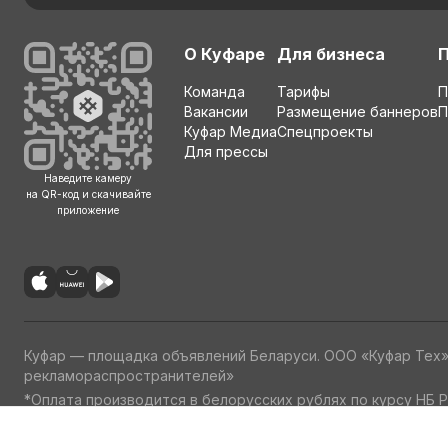
О Куфаре
Для бизнеса
Команда
Тарифы
П
Вакансии
Размещение баннеров
П
Куфар Медиа
Спецпроекты
Для прессы
Наведите камеру
на QR-код и скачивайте
приложение
Куфар — площадка объявлений Беларуси. ООО «Куфар Тех
рекламораспространителей»
*Оплата производится в белорусских рублях по курсу НБ Р
Пользовательское соглашение
Политика обработки персон