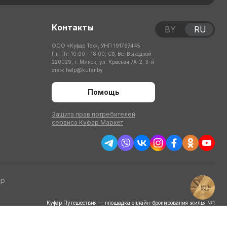
Контакты
BY
RU
ООО «Куфар Тех», УНП 191767445
Пн-Пт: 10:00 – 18:00; Сб, Вс: Выходной
220029, г. Минск, ул. Красная 7А-2, 3-й
этаж
help@kufar.by
Помощь
Защита прав потребителей
сервиса Куфар Маркет
тр
Куфар Путешествия — площадка онлайн-бронирования жилья №1
по итогам потребительского голосования
на конкурсе «Бренд года» в 2025