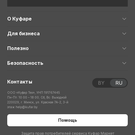
О Куфаре
Для бизнеса
Полезно
Безопасность
Контакты
BY
RU
ООО «Куфар Тех», УНП 191767445
Пн-Пт: 10:00 – 18:00; Сб, Вс: Выходной
220029, г. Минск, ул. Красная 7А-2, 3-й
этаж
help@kufar.by
Помощь
Защита прав потребителей сервиса Куфар Маркет