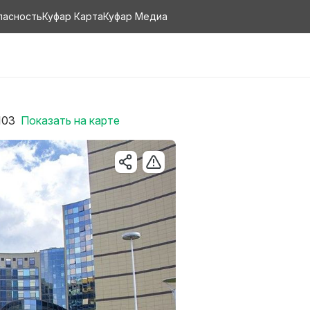
пасность
Куфар Карта
Куфар Медиа
103
Показать на карте