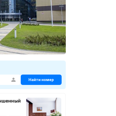
Найти номер
учшенный