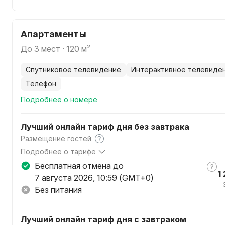
Оплата в гостинице возможна ТОЛЬКО в белорусских р
прейскуранту.
Апартаменты
Для оплаты в иностранной валюте необходимо выбрать
карта" (только для нерезидентов РБ).
до 3 мест · 120 м²
По предварительному согласованию с администрацией 
домашними животными за дополнительную плату.
спутниковое телевидение
интерактивное телевиде
телефон
Подробнее о номере
Лучший онлайн тариф дня без завтрака
Размещение гостей
Подробнее о тарифе
По данному тарифу в стоимость номера включены: прож
Бесплатная отмена до
1 
СЕГОДНЯ Вам будет предоставлен ПОДАРОК от отеля (
7 августа 2026, 10:59 (GMT+0)
ежедневно с 08:00 до 11:00, посещение тренажерного за
Без питания
Оплата в гостинице возможна ТОЛЬКО в белорусских р
прейскуранту.
Для оплаты в иностранной валюте необходимо выбрать
Лучший онлайн тариф дня с завтраком