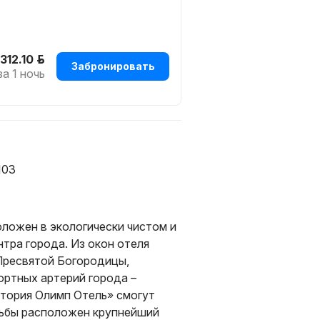
отеля возможно размещение с
ивание, завтрак, НДC.
При
 312.10 р.
ОК от отеля (разовое
Забронировать
за 1 ночь
ение тренажерного зала
ублях по действующему
 форму оплаты "Банковская
103
отеля возможно размещение с
ложен в экологически чистом и
нтра города. Из окон отеля
Пресвятой Богородицы,
ортных артерий города –
тория Олимп Отель» смогут
одьбы расположен крупнейший