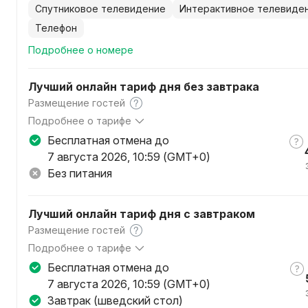
спутниковое телевидение
интерактивное телевиде
телефон
Подробнее о номере
Лучший онлайн тариф дня без завтрака
Размещение гостей
Подробнее о тарифе
По данному тарифу в стоимость номера включены: прож
Бесплатная отмена до
СЕГОДНЯ Вам будет предоставлен ПОДАРОК от отеля (
7 августа 2026, 10:59 (GMT+0)
ежедневно с 08:00 до 11:00, посещение тренажерного за
Без питания
Оплата в гостинице возможна ТОЛЬКО в белорусских р
прейскуранту.
Для оплаты в иностранной валюте необходимо выбрать
Лучший онлайн тариф дня с завтраком
карта" (только для нерезидентов РБ).
Размещение гостей
По предварительному согласованию с администрацией 
Подробнее о тарифе
домашними животными за дополнительную плату.
По данному тарифу в стоимость номера включены: прож
Бесплатная отмена до
бронировании СЕГОДНЯ Вам будет предоставлен ПОДАР
7 августа 2026, 10:59 (GMT+0)
посещение аквазоны ежедневно с 08:00 до 11:00, посещ
Завтрак (шведский стол)
ежедневно с 08:00 до 17:00).