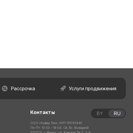
Рассрочка
Услуги продвижения
Контакты
BY
RU
ООО «Куфар Тех», УНП 191767445
Пн-Пт: 10:00 – 18:00; Сб, Вс: Выходной
220029, г. Минск, ул. Красная 7А-2, 3-й