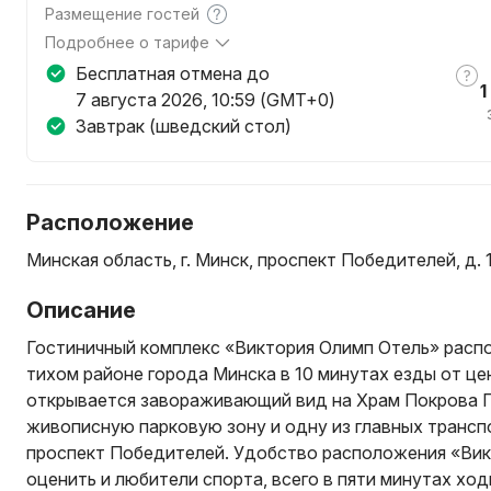
карта" (только для нерезидентов РБ).
Размещение гостей
По предварительному согласованию с администрацией 
Подробнее о тарифе
домашними животными за дополнительную плату.
По данному тарифу в стоимость номера включены: прож
Бесплатная отмена до
1
бронировании СЕГОДНЯ Вам будет предоставлен ПОДАР
7 августа 2026, 10:59 (GMT+0)
посещение аквазоны ежедневно с 08:00 до 11:00, посещ
Завтрак (шведский стол)
ежедневно с 08:00 до 17:00).
Оплата в гостинице возможна ТОЛЬКО в белорусских р
прейскуранту.
Для оплаты в иностранной валюте необходимо выбрать
Расположение
карта" (только для нерезидентов РБ).
Минская область, г. Минск, проспект Победителей, д. 
По предварительному согласованию с администрацией 
домашними животными за дополнительную плату.
Описание
Гостиничный комплекс «Виктория Олимп Отель» распо
тихом районе города Минска в 10 минутах езды от це
открывается завораживающий вид на Храм Покрова 
живописную парковую зону и одну из главных трансп
проспект Победителей. Удобство расположения «Вик
оценить и любители спорта, всего в пяти минутах х