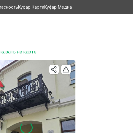
пасность
Куфар Карта
Куфар Медиа
казать на карте