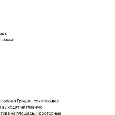
ров
 поиска
е города Гродно, сочетающее
а выходят на главную
ктива на площадь. Просторные