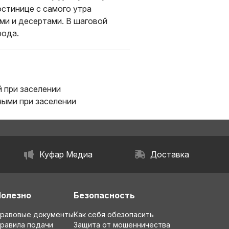
остинице с самого утра
ами и десертами. В шаговой
рода.
 при заселении
ыми при заселении
Куфар Медиа
Доставка
Полезно
Безопасность
равовые документы
Как себя обезопасить
равила подачи
Защита от мошенничества