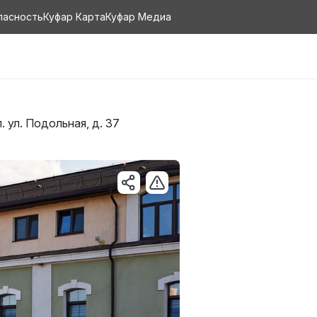
пасность
Куфар Карта
Куфар Медиа
. ул. Подольная, д. 37