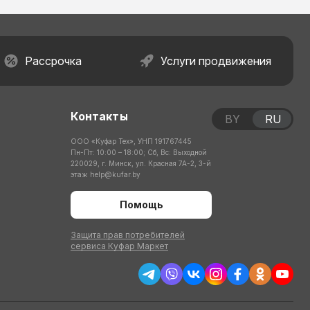
Рассрочка
Услуги продвижения
Контакты
BY
RU
ООО «Куфар Тех», УНП 191767445
Пн-Пт: 10:00 – 18:00; Сб, Вс: Выходной
220029, г. Минск, ул. Красная 7А-2, 3-й
этаж
help@kufar.by
Помощь
Защита прав потребителей
сервиса Куфар Маркет