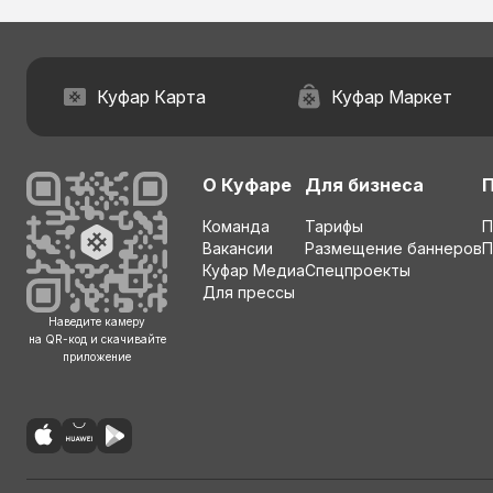
Куфар Карта
Куфар Маркет
О Куфаре
Для бизнеса
Команда
Тарифы
П
Вакансии
Размещение баннеров
П
Куфар Медиа
Спецпроекты
Для прессы
Наведите камеру
на QR-код и скачивайте
приложение