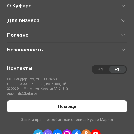
О Куфаре
Для бизнеса
Полезно
Безопасность
Контакты
BY
RU
ООО «Куфар Тех», УНП 191767445
Пн-Пт: 10:00 – 18:00; Сб, Вс: Выходной
220029, г. Минск, ул. Красная 7А-2, 3-й
этаж
help@kufar.by
Помощь
Защита прав потребителей сервиса Куфар Маркет