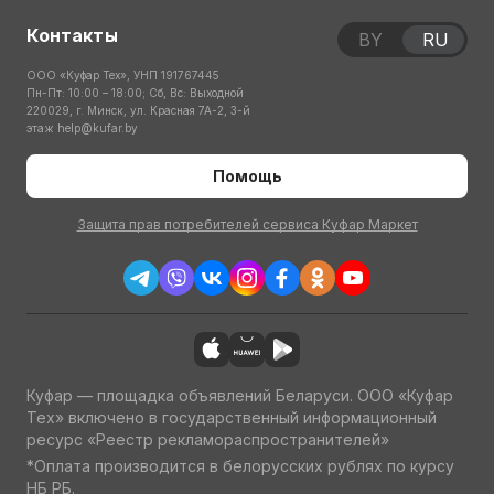
Контакты
BY
RU
ООО «Куфар Тех», УНП 191767445
Пн-Пт: 10:00 – 18:00; Сб, Вс: Выходной
220029, г. Минск, ул. Красная 7А-2, 3-й
этаж
help@kufar.by
Помощь
Защита прав потребителей сервиса Куфар Маркет
Куфар — площадка объявлений Беларуси. ООО «Куфар
Тех» включено в государственный информационный
ресурс «Реестр рекламораспространителей»
*Оплата производится в белорусских рублях по курсу
НБ РБ.