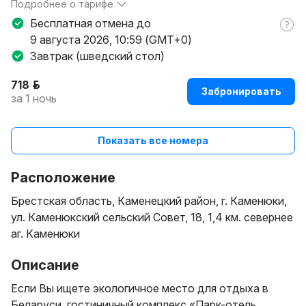
Подробнее о тарифе
В указанный период основной и детский бассейны будут
Бесплатная отмена до
временно закрыты.
9 августа 2026, 10:59 (GMT+0)
Работы проводятся с целью поддержания высокого
Завтрак (шведский стол)
уровня комфорта и безопасности для наших гостей.
Приносим извинения за возможные неудобства и
718 р.
благодарим вас за понимание.
Забронировать
за 1 ночь
Показать все номера
Расположение
Брестская область, Каменецкий район, г. Каменюки,
ул. Каменюкский сельский Совет, 18, 1,4 км. севернее
аг. Каменюки
Описание
Если Вы ищете экологичное место для отдыха в
Беларуси, гостиничный комплекс «Парк-отель