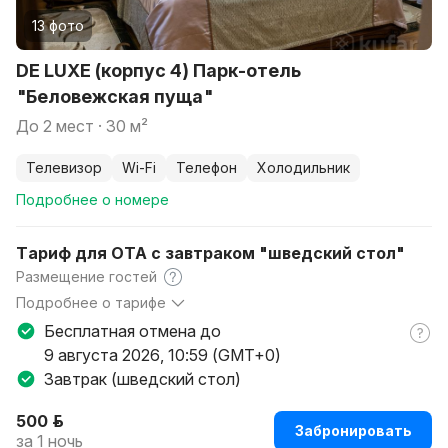
13 фото
DE LUXE (корпус 4) Парк-отель
"Беловежская пуща"
до 2 мест · 30 м²
телевизор
Wi-Fi
телефон
холодильник
Подробнее о номере
Тариф для ОТА с завтраком "шведский стол"
Размещение гостей
Подробнее о тарифе
В указанный период основной и детский бассейны будут
Бесплатная отмена до
временно закрыты.
9 августа 2026, 10:59 (GMT+0)
Работы проводятся с целью поддержания высокого
Завтрак (шведский стол)
уровня комфорта и безопасности для наших гостей.
Приносим извинения за возможные неудобства и
500 р.
благодарим вас за понимание.
Забронировать
за 1 ночь